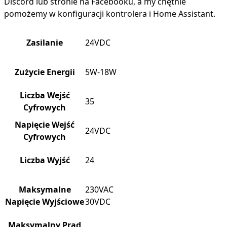
Discord lub stronie na Facebooku, a my chętnie
pomożemy w konfiguracji kontrolera i Home Assistant.
Zasilanie
24VDC
Zużycie Energii
5W-18W
Liczba Wejść
35
Cyfrowych
Napięcie Wejść
24VDC
Cyfrowych
Liczba Wyjść
24
Maksymalne
230VAC
Napięcie Wyjściowe
30VDC
Maksymalny Prąd