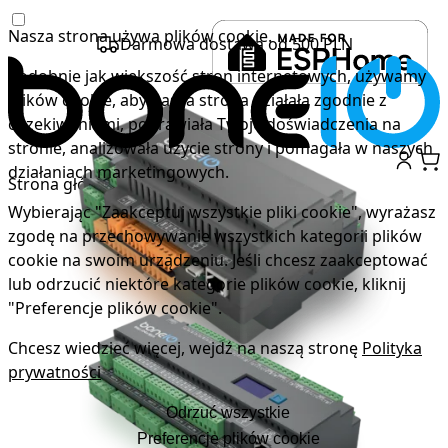
Skocz do treści
Nasza strona używa plików cookie.
Darmowa dostawa od
500 PLN
Podobnie jak większość stron internetowych, używamy
plików cookie, aby nasza strona działała zgodnie z
oczekiwaniami, poprawiała Twoje doświadczenia na
stronie, analizowała użycie strony i pomagała w naszych
działaniach marketingowych.
Strona główna
/
ESP
/
boneIO ESP 24x16A
Wybierając "Zaakceptuj wszystkie pliki cookie", wyrażasz
zgodę na przechowywanie wszystkich kategorii plików
cookie na swoim urządzeniu. Jeśli chcesz zaakceptować
lub odrzucić niektóre kategorie plików cookie, kliknij
"Preferencje plików cookie".
Chcesz wiedzieć więcej, wejdź na naszą stronę
Polityka
prywatności
Odrzuć wszystkie
Preferencje plików cookie