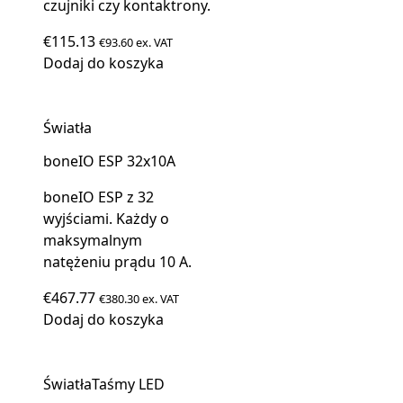
czujniki czy kontaktrony.
€
115.13
€
93.60
ex. VAT
Dodaj do koszyka
Światła
boneIO ESP 32x10A
boneIO ESP z 32
wyjściami. Każdy o
maksymalnym
natężeniu prądu 10 A.
€
467.77
€
380.30
ex. VAT
Dodaj do koszyka
Światła
Taśmy LED