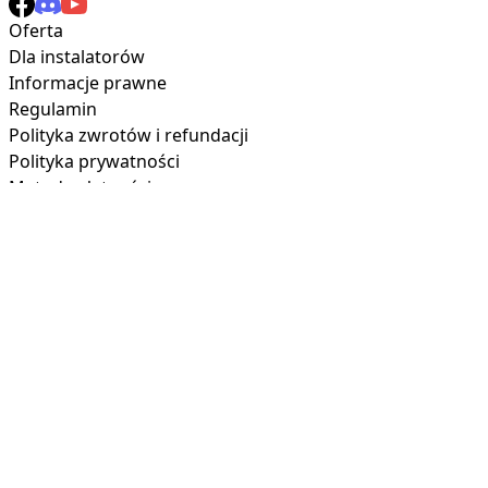
Oferta
Dla instalatorów
Informacje prawne
Regulamin
Polityka zwrotów i refundacji
Polityka prywatności
Metody płatności
KATEGORIE
Wszystkie produkty
(36)
ESP
(8)
Black
(4)
Akcesoria
(5)
boneio.eu
CURRENCY
(€) - EUR